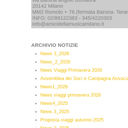
via Barona angolo Boffalora
20142 Milano
MM2 Romolo + 76 (fermata Barona- Tera
INFO: 02/89122383 - 345/4220303
info@amicidellamusicamilano.it
ARCHIVIO NOTIZIE
News 3_2026
News_2_2026
News Viaggi Primavera 2026
Assemblea dei Soci e Campagna Associa
News1_2026
News viaggi primavera 2026
News4_2025
News 3_2025
Proposta viaggi autunno 2025