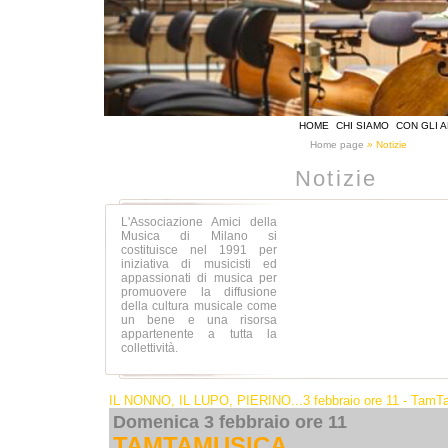
HOME
CHI SIAMO
CON GLI AD
Home page
»
Notizie
Notizie
L'Associazione Amici della
Musica di Milano si
costituisce nel 1991 per
iniziativa di musicisti ed
appassionati di musica per
promuovere la diffusione
della cultura musicale come
un bene e una risorsa
appartenente a tutta la
collettività.
IL NONNO, IL LUPO, PIERINO...3 febbraio ore 11 - TamT
Domenica 3 febbraio ore 11
TAMTAMUSICA